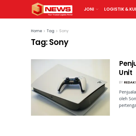
JONI
LOGISTIK & KU
Home
Tag
Sony
Tag:
Sony
Penj
Unit
BY
REDAK
Penjuala
oleh Son
pertenga