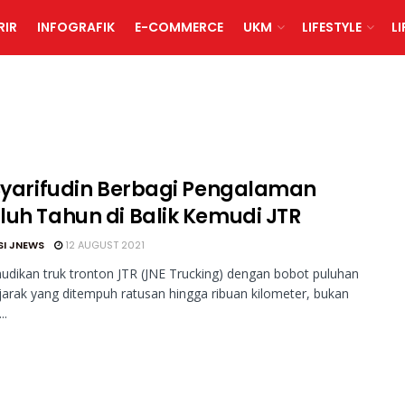
RIR
INFOGRAFIK
E-COMMERCE
UKM
LIFESTYLE
L
 Syarifudin Berbagi Pengalaman
luh Tahun di Balik Kemudi JTR
SI JNEWS
12 AUGUST 2021
ikan truk tronton JTR (JNE Trucking) dengan bobot puluhan
jarak yang ditempuh ratusan hingga ribuan kilometer, bukan
..