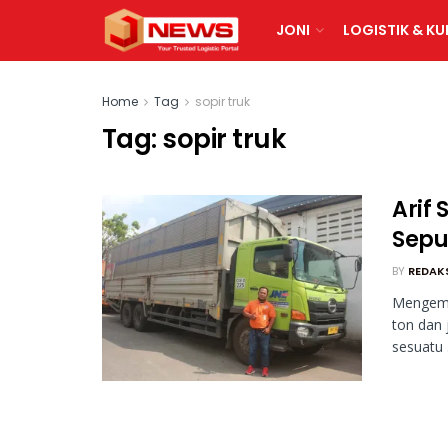
JONI
LOGISTIK & KU
Home
Tag
sopir truk
Tag:
sopir truk
Arif
Sepu
BY
REDAK
Mengemud
ton dan 
sesuatu .