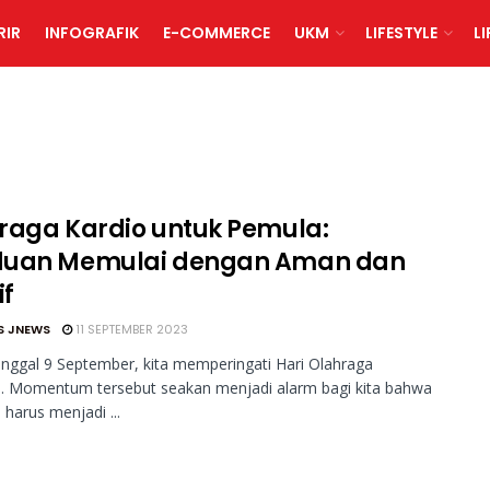
RIR
INFOGRAFIK
E-COMMERCE
UKM
LIFESTYLE
L
raga Kardio untuk Pemula:
uan Memulai dengan Aman dan
if
S JNEWS
11 SEPTEMBER 2023
anggal 9 September, kita memperingati Hari Olahraga
l. Momentum tersebut seakan menjadi alarm bagi kita bahwa
 harus menjadi ...