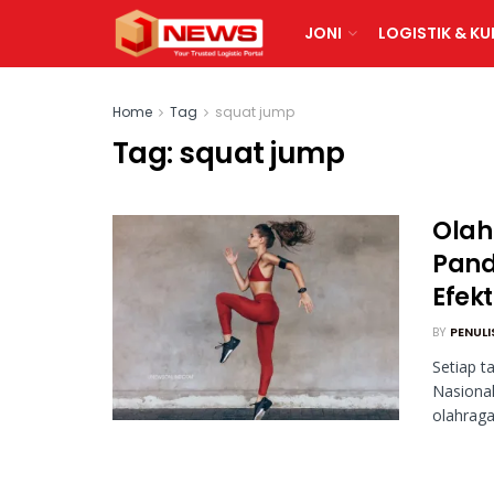
JONI
LOGISTIK & KU
Home
Tag
squat jump
Tag:
squat jump
Olah
Pand
Efekt
BY
PENULI
Setiap t
Nasiona
olahraga