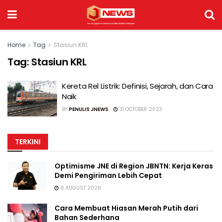
Home
Tag
Stasiun KRL
Tag:
Stasiun KRL
Kereta Rel Listrik: Definisi, Sejarah, dan Cara
Naik
BY
PENULIS JNEWS
31 OCTOBER 2023
TERKINI
Optimisme JNE di Region JBNTN: Kerja Keras
Demi Pengiriman Lebih Cepat
8 AUGUST 2026
Cara Membuat Hiasan Merah Putih dari
Bahan Sederhana