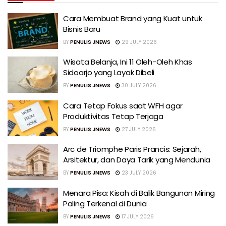
Cara Membuat Brand yang Kuat untuk
Bisnis Baru
BY
PENULIS JNEWS
29 JULY 2026
Wisata Belanja, Ini 11 Oleh-Oleh Khas
Sidoarjo yang Layak Dibeli
BY
PENULIS JNEWS
30 JULY 2026
Cara Tetap Fokus saat WFH agar
Produktivitas Tetap Terjaga
BY
PENULIS JNEWS
27 JULY 2026
Arc de Triomphe Paris Prancis: Sejarah,
Arsitektur, dan Daya Tarik yang Mendunia
BY
PENULIS JNEWS
23 JULY 2026
Menara Pisa: Kisah di Balik Bangunan Miring
Paling Terkenal di Dunia
BY
PENULIS JNEWS
17 JULY 2026