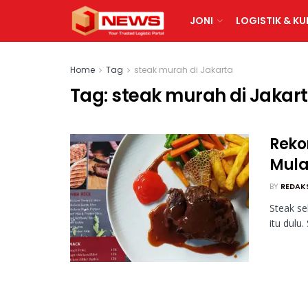
JONI
LOGISTIK & KU
Home
Tag
steak murah di Jakarta
Tag:
steak murah di Jakar
Reko
Mula
BY
REDAK
Steak se
itu dulu