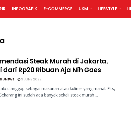
RIR
INFOGRAFIK
E-COMMERCE
UKM
LIFESTYLE
L
ta
mendasi Steak Murah di Jakarta,
i dari Rp20 Ribuan Aja Nih Gaes
SI JNEWS
3 JUNE 2022
lalu dianggap sebagai makanan atau kuliner yang mahal. Eits,
. Sekarang ini sudah ada banyak sekali steak murah ...