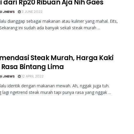
i dari Rp20 Ribuan Aja Nih Gaes
SI JNEWS
3 JUNE 2022
lalu dianggap sebagai makanan atau kuliner yang mahal. Eits,
. Sekarang ini sudah ada banyak sekali steak murah ...
mendasi Steak Murah, Harga Kaki
 Rasa Bintang Lima
SI JNEWS
12 APRIL 2022
lalu identik dengan makanan mewah. Ah, nggak juga tuh.
 lagi ngetrend steak murah tapi punya rasa yang nggak ...