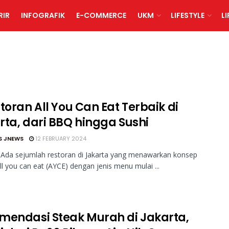
RIR
INFOGRAFIK
E-COMMERCE
UKM
LIFESTYLE
L
toran All You Can Eat Terbaik di
rta, dari BBQ hingga Sushi
S JNEWS
12 FEBRUARY 2024
 Ada sejumlah restoran di Jakarta yang menawarkan konsep
l you can eat (AYCE) dengan jenis menu mulai ...
mendasi Steak Murah di Jakarta,