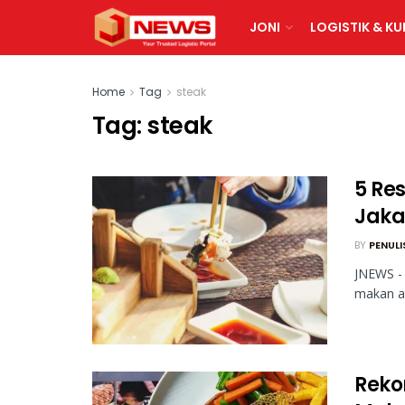
JONI
LOGISTIK & KU
Home
Tag
steak
Tag:
steak
5 Res
Jaka
BY
PENULI
JNEWS -
makan al
Reko