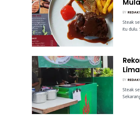
Mula
BY
REDAK
Steak se
itu dulu
Reko
Lima
BY
REDAK
Steak se
Sekarang