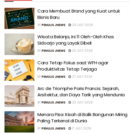
Cara Membuat Brand yang Kuat untuk
Bisnis Baru
BY
PENULIS JNEWS
29 JULY 2026
Wisata Belanja, Ini 11 Oleh-Oleh Khas
Sidoarjo yang Layak Dibeli
BY
PENULIS JNEWS
30 JULY 2026
Cara Tetap Fokus saat WFH agar
Produktivitas Tetap Terjaga
BY
PENULIS JNEWS
27 JULY 2026
Arc de Triomphe Paris Prancis: Sejarah,
Arsitektur, dan Daya Tarik yang Mendunia
BY
PENULIS JNEWS
23 JULY 2026
Menara Pisa: Kisah di Balik Bangunan Miring
Paling Terkenal di Dunia
BY
PENULIS JNEWS
17 JULY 2026