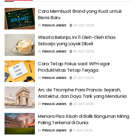
Cara Membuat Brand yang Kuat untuk
Bisnis Baru
BY
PENULIS JNEWS
29 JULY 2026
Wisata Belanja, Ini 11 Oleh-Oleh Khas
Sidoarjo yang Layak Dibeli
BY
PENULIS JNEWS
30 JULY 2026
Cara Tetap Fokus saat WFH agar
Produktivitas Tetap Terjaga
BY
PENULIS JNEWS
27 JULY 2026
Arc de Triomphe Paris Prancis: Sejarah,
Arsitektur, dan Daya Tarik yang Mendunia
BY
PENULIS JNEWS
23 JULY 2026
Menara Pisa: Kisah di Balik Bangunan Miring
Paling Terkenal di Dunia
BY
PENULIS JNEWS
17 JULY 2026