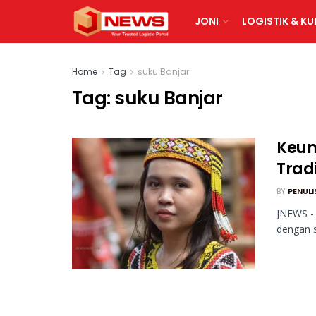
JONI
LOGISTIK & KU
Home
Tag
suku Banjar
Tag:
suku Banjar
Keun
Tradi
BY
PENULI
JNEWS - 
dengan s