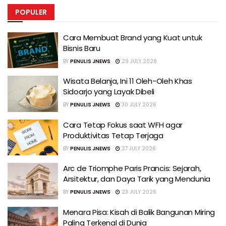
POPULER
Cara Membuat Brand yang Kuat untuk
Bisnis Baru
BY
PENULIS JNEWS
29 JULY 2026
Wisata Belanja, Ini 11 Oleh-Oleh Khas
Sidoarjo yang Layak Dibeli
BY
PENULIS JNEWS
30 JULY 2026
Cara Tetap Fokus saat WFH agar
Produktivitas Tetap Terjaga
BY
PENULIS JNEWS
27 JULY 2026
Arc de Triomphe Paris Prancis: Sejarah,
Arsitektur, dan Daya Tarik yang Mendunia
BY
PENULIS JNEWS
23 JULY 2026
Menara Pisa: Kisah di Balik Bangunan Miring
Paling Terkenal di Dunia