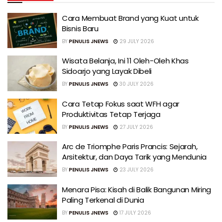
Cara Membuat Brand yang Kuat untuk
Bisnis Baru
BY
PENULIS JNEWS
29 JULY 2026
Wisata Belanja, Ini 11 Oleh-Oleh Khas
Sidoarjo yang Layak Dibeli
BY
PENULIS JNEWS
30 JULY 2026
Cara Tetap Fokus saat WFH agar
Produktivitas Tetap Terjaga
BY
PENULIS JNEWS
27 JULY 2026
Arc de Triomphe Paris Prancis: Sejarah,
Arsitektur, dan Daya Tarik yang Mendunia
BY
PENULIS JNEWS
23 JULY 2026
Menara Pisa: Kisah di Balik Bangunan Miring
Paling Terkenal di Dunia
BY
PENULIS JNEWS
17 JULY 2026