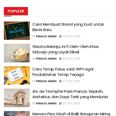
POPULER
Cara Membuat Brand yang Kuat untuk
Bisnis Baru
BY
PENULIS JNEWS
29 JULY 2026
Wisata Belanja, Ini 11 Oleh-Oleh Khas
Sidoarjo yang Layak Dibeli
BY
PENULIS JNEWS
30 JULY 2026
Cara Tetap Fokus saat WFH agar
Produktivitas Tetap Terjaga
BY
PENULIS JNEWS
27 JULY 2026
Arc de Triomphe Paris Prancis: Sejarah,
Arsitektur, dan Daya Tarik yang Mendunia
BY
PENULIS JNEWS
23 JULY 2026
Menara Pisa: Kisah di Balik Bangunan Miring