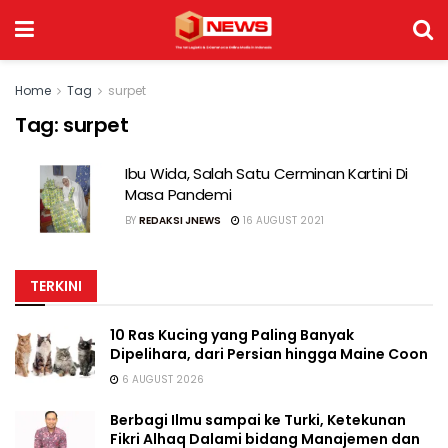
Home
Tag
surpet
Tag:
surpet
Ibu Wida, Salah Satu Cerminan Kartini Di
Masa Pandemi
BY
REDAKSI JNEWS
16 AUGUST 2021
TERKINI
10 Ras Kucing yang Paling Banyak
Dipelihara, dari Persian hingga Maine Coon
6 AUGUST 2026
Berbagi Ilmu sampai ke Turki, Ketekunan
Fikri Alhaq Dalami bidang Manajemen dan