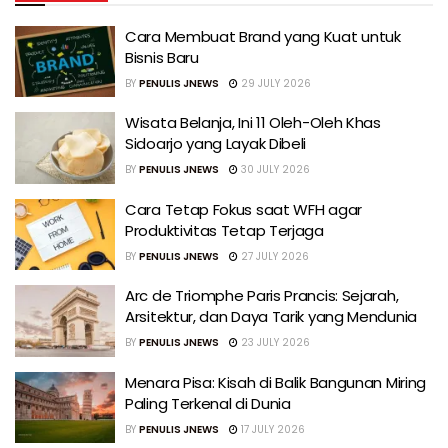
Cara Membuat Brand yang Kuat untuk
Bisnis Baru
BY
PENULIS JNEWS
29 JULY 2026
Wisata Belanja, Ini 11 Oleh-Oleh Khas
Sidoarjo yang Layak Dibeli
BY
PENULIS JNEWS
30 JULY 2026
Cara Tetap Fokus saat WFH agar
Produktivitas Tetap Terjaga
BY
PENULIS JNEWS
27 JULY 2026
Arc de Triomphe Paris Prancis: Sejarah,
Arsitektur, dan Daya Tarik yang Mendunia
BY
PENULIS JNEWS
23 JULY 2026
Menara Pisa: Kisah di Balik Bangunan Miring
Paling Terkenal di Dunia
BY
PENULIS JNEWS
17 JULY 2026