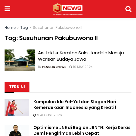
Home
Tag
Susuhunan Pakubuwono II
Tag:
Susuhunan Pakubuwono II
Arsitektur Keraton Solo: Jendela Menuju
Warisan Budaya Jawa
BY
PENULIS JNEWS
10 MAY 2024
TERKINI
Kumpulan Ide Yel-Yel dan Slogan Hari
Kemerdekaan Indonesia yang Kreatif
9 AUGUST 2026
Optimisme JNE di Region JBNTN: Kerja Keras
Demi Pengiriman Lebih Cepat