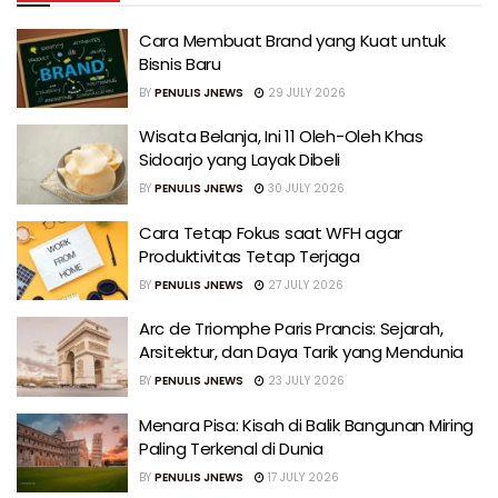
Cara Membuat Brand yang Kuat untuk
Bisnis Baru
BY
PENULIS JNEWS
29 JULY 2026
Wisata Belanja, Ini 11 Oleh-Oleh Khas
Sidoarjo yang Layak Dibeli
BY
PENULIS JNEWS
30 JULY 2026
Cara Tetap Fokus saat WFH agar
Produktivitas Tetap Terjaga
BY
PENULIS JNEWS
27 JULY 2026
Arc de Triomphe Paris Prancis: Sejarah,
Arsitektur, dan Daya Tarik yang Mendunia
BY
PENULIS JNEWS
23 JULY 2026
Menara Pisa: Kisah di Balik Bangunan Miring
Paling Terkenal di Dunia
BY
PENULIS JNEWS
17 JULY 2026