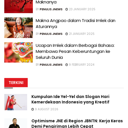
Maknanya
BY
PENULIS JNEWS
23 JANUARY 2025
Makna Angpao dalam Tradisi Imlek dan
Aturannya
BY
PENULIS JNEWS
21 JANUARY 2025
Ucapan Imlek dalam Berbagai Bahasa:
Membawa Pesan Keberuntungan ke
Seluruh Dunia
BY
PENULIS JNEWS
9 FEBRUARY 2024
TERKINI
Kumpulan Ide Yel-Yel dan Slogan Hari
Kemerdekaan Indonesia yang Kreatif
9 AUGUST 2026
Optimisme JNE di Region JBNTN: Kerja Keras
Demi Pengiriman Lebih Cepat