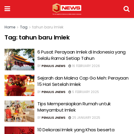
Home
Tag
tahun baru Imlek
Tag:
tahun baru Imlek
6 Pusat Perayaan Imlek di Indonesia yang
Selalu Ramai Setiap Tahun
BY
PENULIS JNEWS
16 FEBRUARY 2026
Sejarah dan Makna Cap Go Meh: Perayaan
15 Hari Setelah Imlek
BY
PENULIS JNEWS
5 FEBRUARY 2025
Tips Mempersiapkan Rumah untuk
Menyambut Imlek
BY
PENULIS JNEWS
25 JANUARY 2025
10 Dekorasi Imlek yang Khas beserta