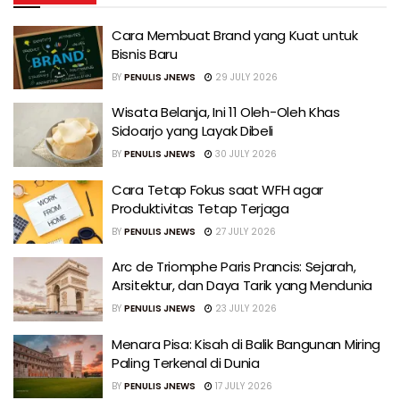
Cara Membuat Brand yang Kuat untuk
Bisnis Baru
BY
PENULIS JNEWS
29 JULY 2026
Wisata Belanja, Ini 11 Oleh-Oleh Khas
Sidoarjo yang Layak Dibeli
BY
PENULIS JNEWS
30 JULY 2026
Cara Tetap Fokus saat WFH agar
Produktivitas Tetap Terjaga
BY
PENULIS JNEWS
27 JULY 2026
Arc de Triomphe Paris Prancis: Sejarah,
Arsitektur, dan Daya Tarik yang Mendunia
BY
PENULIS JNEWS
23 JULY 2026
Menara Pisa: Kisah di Balik Bangunan Miring
Paling Terkenal di Dunia
BY
PENULIS JNEWS
17 JULY 2026