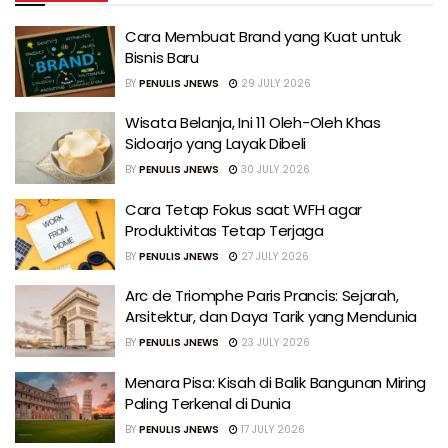
Cara Membuat Brand yang Kuat untuk
Bisnis Baru
BY
PENULIS JNEWS
29 JULY 2026
Wisata Belanja, Ini 11 Oleh-Oleh Khas
Sidoarjo yang Layak Dibeli
BY
PENULIS JNEWS
30 JULY 2026
Cara Tetap Fokus saat WFH agar
Produktivitas Tetap Terjaga
BY
PENULIS JNEWS
27 JULY 2026
Arc de Triomphe Paris Prancis: Sejarah,
Arsitektur, dan Daya Tarik yang Mendunia
BY
PENULIS JNEWS
23 JULY 2026
Menara Pisa: Kisah di Balik Bangunan Miring
Paling Terkenal di Dunia
BY
PENULIS JNEWS
17 JULY 2026