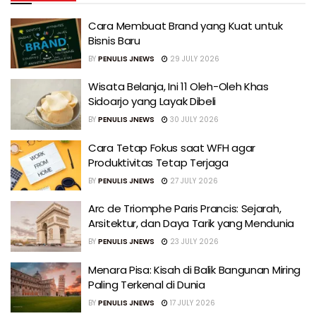
Cara Membuat Brand yang Kuat untuk
Bisnis Baru
BY
PENULIS JNEWS
29 JULY 2026
Wisata Belanja, Ini 11 Oleh-Oleh Khas
Sidoarjo yang Layak Dibeli
BY
PENULIS JNEWS
30 JULY 2026
Cara Tetap Fokus saat WFH agar
Produktivitas Tetap Terjaga
BY
PENULIS JNEWS
27 JULY 2026
Arc de Triomphe Paris Prancis: Sejarah,
Arsitektur, dan Daya Tarik yang Mendunia
BY
PENULIS JNEWS
23 JULY 2026
Menara Pisa: Kisah di Balik Bangunan Miring
Paling Terkenal di Dunia
BY
PENULIS JNEWS
17 JULY 2026