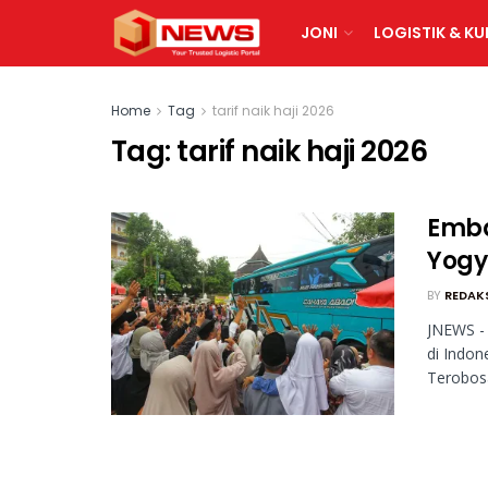
JONI
LOGISTIK & KU
Home
Tag
tarif naik haji 2026
Tag:
tarif naik haji 2026
Embar
Yogy
BY
REDAK
JNEWS - 
di Indon
Terobosa