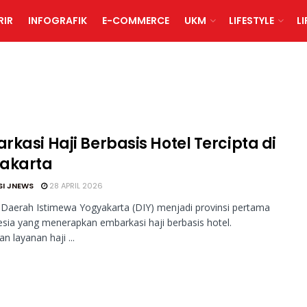
RIR
INFOGRAFIK
E-COMMERCE
UKM
LIFESTYLE
L
kasi Haji Berbasis Hotel Tercipta di
akarta
SI JNEWS
28 APRIL 2026
Daerah Istimewa Yogyakarta (DIY) menjadi provinsi pertama
esia yang menerapkan embarkasi haji berbasis hotel.
n layanan haji ...