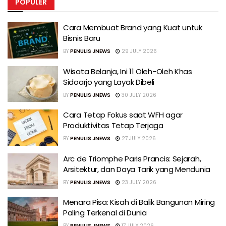
POPULER
Cara Membuat Brand yang Kuat untuk
Bisnis Baru
BY
PENULIS JNEWS
29 JULY 2026
Wisata Belanja, Ini 11 Oleh-Oleh Khas
Sidoarjo yang Layak Dibeli
BY
PENULIS JNEWS
30 JULY 2026
Cara Tetap Fokus saat WFH agar
Produktivitas Tetap Terjaga
BY
PENULIS JNEWS
27 JULY 2026
Arc de Triomphe Paris Prancis: Sejarah,
Arsitektur, dan Daya Tarik yang Mendunia
BY
PENULIS JNEWS
23 JULY 2026
Menara Pisa: Kisah di Balik Bangunan Miring
Paling Terkenal di Dunia
BY
PENULIS JNEWS
17 JULY 2026