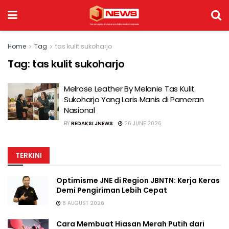
Home
Tag
tas kulit sukoharjo
Tag:
tas kulit sukoharjo
Melrose Leather By Melanie Tas Kulit
Sukoharjo Yang Laris Manis di Pameran
Nasional
BY
REDAKSI JNEWS
26 JUNE 2026
TERKINI
Optimisme JNE di Region JBNTN: Kerja Keras
Demi Pengiriman Lebih Cepat
8 AUGUST 2026
Cara Membuat Hiasan Merah Putih dari