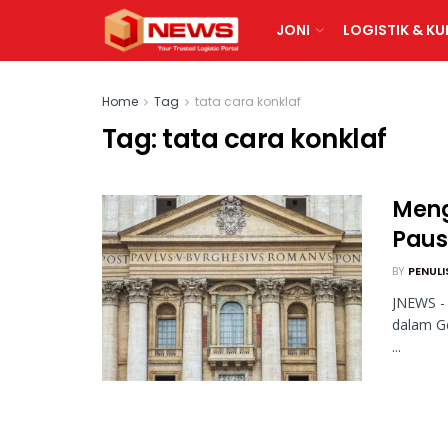
JONI
LOGISTIK & KU
Home
Tag
tata cara konklaf
Tag:
tata cara konklaf
Meng
Paus
BY
PENULI
JNEWS - 
dalam Ge
...