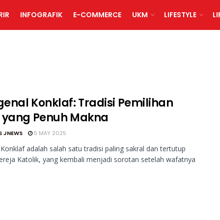
RIR
INFOGRAFIK
E-COMMERCE
UKM
LIFESTYLE
L
enal Konklaf: Tradisi Pemilihan
 yang Penuh Makna
S JNEWS
5 MAY 2025
Konklaf adalah salah satu tradisi paling sakral dan tertutup
reja Katolik, yang kembali menjadi sorotan setelah wafatnya