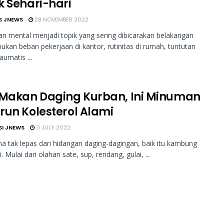
k Sehari-hari
S JNEWS
28 NOVEMBER 2022
n mental menjadi topik yang sering dibicarakan belakangan
pukan beban pekerjaan di kantor, rutinitas di rumah, tuntutan
raumatis ...
 Makan Daging Kurban, Ini Minuman
run Kolesterol Alami
SI JNEWS
11 JULY 2022
a tak lepas dari hidangan daging-dagingan, baik itu kambung
. Mulai dari olahan sate, sup, rendang, gulai, ...