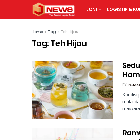
JONI
LOGISTIK & KU
Home
Tag
Teh Hijau
Tag:
Teh Hijau
Sedu
Hamp
BY
REDAK
Kondisi
mulai da
masyarak
Ramu