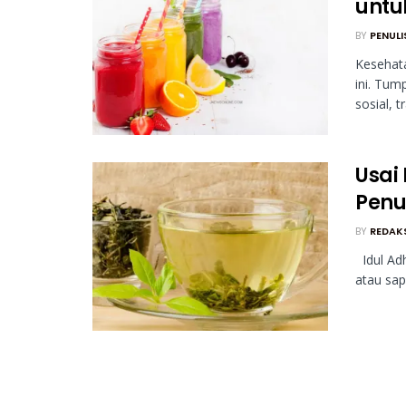
untu
BY
PENULI
Kesehata
ini. Tum
sosial, t
Usai
Penu
BY
REDAK
Idul Adh
atau sapi