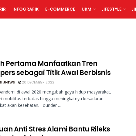
RIR
INFOGRAFIK
E-COMMERCE
UKM
LIFESTYLE
L
h Pertama Manfaatkan Tren
ers sebagai Titik Awal Berbisnis
SI JNEWS
20 DECEMBER 2022
 pandemi di awal 2020 mengubah gaya hidup masyarakat,
ri mobilitas terbatas hingga meningkatnya kesadaran
at akan kesehatan. Founder ...
an Anti Stres Alami Bantu Rileks