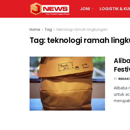
JONI
LOGISTIK & KU
Home
Tag
teknologi ramah lingkungan
Tag:
teknologi ramah ling
Alib
Festi
BY
REDAK
Alibaba 
untuk ac
merupaka