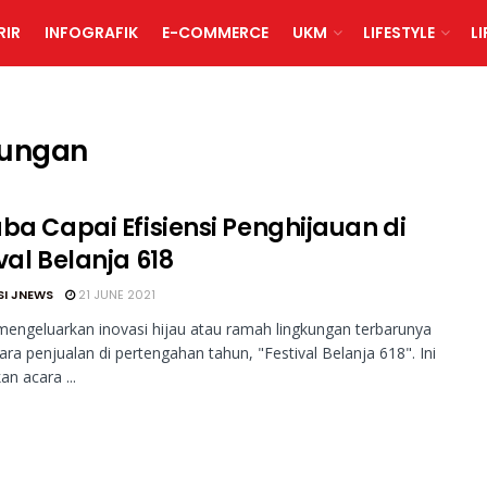
RIR
INFOGRAFIK
E-COMMERCE
UKM
LIFESTYLE
L
kungan
aba Capai Efisiensi Penghijauan di
val Belanja 618
SI JNEWS
21 JUNE 2021
mengeluarkan inovasi hijau atau ramah lingkungan terbarunya
ara penjualan di pertengahan tahun, "Festival Belanja 618". Ini
n acara ...