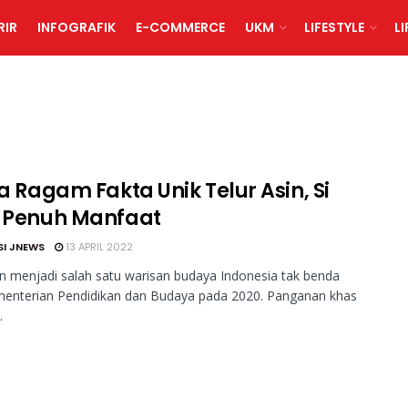
RIR
INFOGRAFIK
E-COMMERCE
UKM
LIFESTYLE
L
ia Ragam Fakta Unik Telur Asin, Si
l Penuh Manfaat
SI JNEWS
13 APRIL 2022
in menjadi salah satu warisan budaya Indonesia tak benda
menterian Pendidikan dan Budaya pada 2020. Panganan khas
.