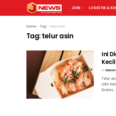
JONI
LOGISTIK & KU
Home
Tag
telur asin
Tag:
telur asin
Ini D
Keci
BY
REDAK
Telur as
oleh Ke
Brebes ..