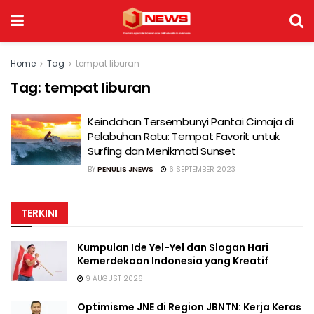
Home
Tag
tempat liburan
Tag:
tempat liburan
Keindahan Tersembunyi Pantai Cimaja di
Pelabuhan Ratu: Tempat Favorit untuk
Surfing dan Menikmati Sunset
BY
PENULIS JNEWS
6 SEPTEMBER 2023
TERKINI
Kumpulan Ide Yel-Yel dan Slogan Hari
Kemerdekaan Indonesia yang Kreatif
9 AUGUST 2026
Optimisme JNE di Region JBNTN: Kerja Keras