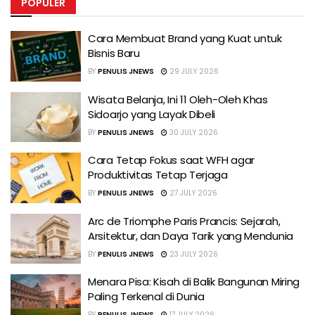
POPULER
Cara Membuat Brand yang Kuat untuk
Bisnis Baru
BY
PENULIS JNEWS
29 JULY 2026
Wisata Belanja, Ini 11 Oleh-Oleh Khas
Sidoarjo yang Layak Dibeli
BY
PENULIS JNEWS
30 JULY 2026
Cara Tetap Fokus saat WFH agar
Produktivitas Tetap Terjaga
BY
PENULIS JNEWS
27 JULY 2026
Arc de Triomphe Paris Prancis: Sejarah,
Arsitektur, dan Daya Tarik yang Mendunia
BY
PENULIS JNEWS
23 JULY 2026
Menara Pisa: Kisah di Balik Bangunan Miring
Paling Terkenal di Dunia
BY
PENULIS JNEWS
17 JULY 2026