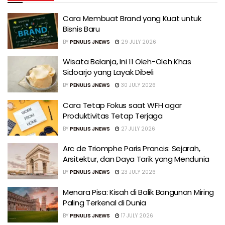
Cara Membuat Brand yang Kuat untuk
Bisnis Baru
BY
PENULIS JNEWS
29 JULY 2026
Wisata Belanja, Ini 11 Oleh-Oleh Khas
Sidoarjo yang Layak Dibeli
BY
PENULIS JNEWS
30 JULY 2026
Cara Tetap Fokus saat WFH agar
Produktivitas Tetap Terjaga
BY
PENULIS JNEWS
27 JULY 2026
Arc de Triomphe Paris Prancis: Sejarah,
Arsitektur, dan Daya Tarik yang Mendunia
BY
PENULIS JNEWS
23 JULY 2026
Menara Pisa: Kisah di Balik Bangunan Miring
Paling Terkenal di Dunia
BY
PENULIS JNEWS
17 JULY 2026