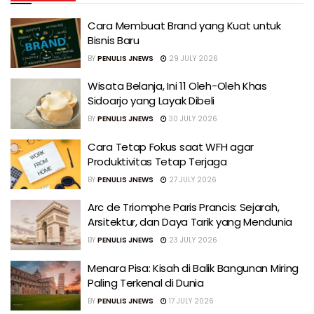
Cara Membuat Brand yang Kuat untuk
Bisnis Baru
BY
PENULIS JNEWS
29 JULY 2026
Wisata Belanja, Ini 11 Oleh-Oleh Khas
Sidoarjo yang Layak Dibeli
BY
PENULIS JNEWS
30 JULY 2026
Cara Tetap Fokus saat WFH agar
Produktivitas Tetap Terjaga
BY
PENULIS JNEWS
27 JULY 2026
Arc de Triomphe Paris Prancis: Sejarah,
Arsitektur, dan Daya Tarik yang Mendunia
BY
PENULIS JNEWS
23 JULY 2026
Menara Pisa: Kisah di Balik Bangunan Miring
Paling Terkenal di Dunia
BY
PENULIS JNEWS
17 JULY 2026