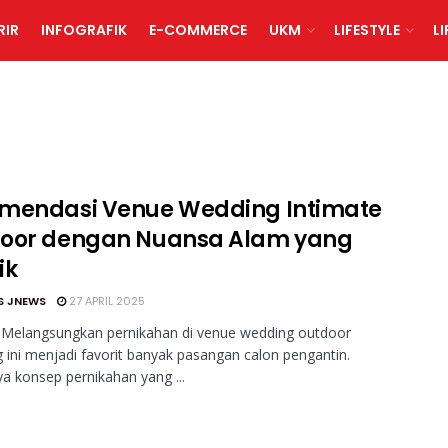
RIR
INFOGRAFIK
E-COMMERCE
UKM
LIFESTYLE
L
mendasi Venue Wedding Intimate
oor dengan Nuansa Alam yang
ik
S JNEWS
27 APRIL 2025
 Melangsungkan pernikahan di venue wedding outdoor
 ini menjadi favorit banyak pasangan calon pengantin.
 konsep pernikahan yang ...