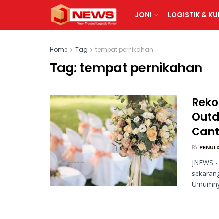
JONI
LOGISTIK & KU
Home
Tag
tempat pernikahan
Tag:
tempat pernikahan
Reko
Outd
Cant
BY
PENULI
JNEWS -
sekarang
Umumnya