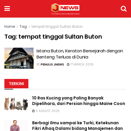
Home
Tag
tempat tinggal Sultan Buton
Tag:
tempat tinggal Sultan Buton
Istana Buton, Keraton Bersejarah dengan
Benteng Terluas di Dunia
BY
PENULIS JNEWS
17 MARCH 2026
TERKINI
10 Ras Kucing yang Paling Banyak
Dipelihara, dari Persian hingga Maine Coon
6 AUGUST 2026
Berbagi Ilmu sampai ke Turki, Ketekunan
Fikri Alhaq Dalami bidang Manajemen dan