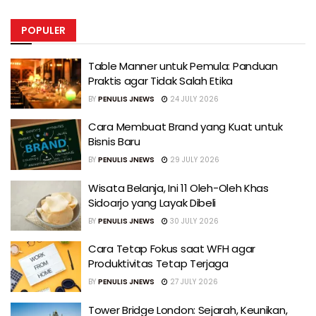
POPULER
Table Manner untuk Pemula: Panduan
Praktis agar Tidak Salah Etika
BY
PENULIS JNEWS
24 JULY 2026
Cara Membuat Brand yang Kuat untuk
Bisnis Baru
BY
PENULIS JNEWS
29 JULY 2026
Wisata Belanja, Ini 11 Oleh-Oleh Khas
Sidoarjo yang Layak Dibeli
BY
PENULIS JNEWS
30 JULY 2026
Cara Tetap Fokus saat WFH agar
Produktivitas Tetap Terjaga
BY
PENULIS JNEWS
27 JULY 2026
Tower Bridge London: Sejarah, Keunikan,