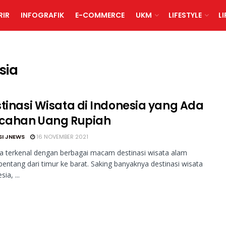
RIR
INFOGRAFIK
E-COMMERCE
UKM
LIFESTYLE
L
sia
stinasi Wisata di Indonesia yang Ada
ecahan Uang Rupiah
SI JNEWS
16 NOVEMBER 2021
a terkenal dengan berbagai macam destinasi wisata alam
bentang dari timur ke barat. Saking banyaknya destinasi wisata
ia, ...