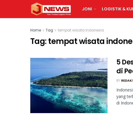
JONI
LOGISTIK & KU
Home
Tag
tempat wisata indonesia
Tag:
tempat wisata indone
5 De
di P
BY
REDAK
Indonesi
yang ter
di Indones