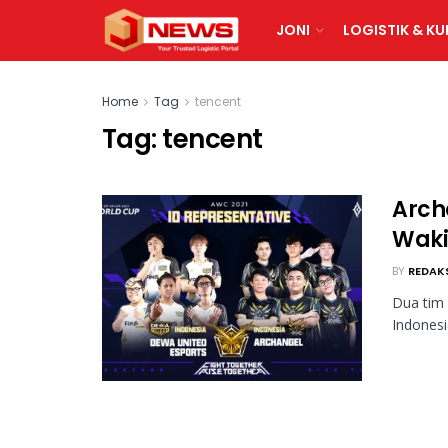
JONI
LOGISTIK & KU
Home
Tag
tencent
Tag:
tencent
Arch
Waki
BY
REDAK
Dua tim 
Indonesi