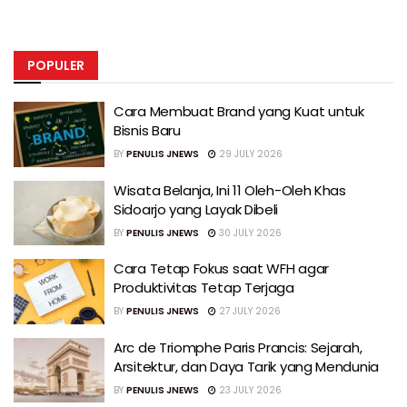
POPULER
Cara Membuat Brand yang Kuat untuk
Bisnis Baru
BY
PENULIS JNEWS
29 JULY 2026
Wisata Belanja, Ini 11 Oleh-Oleh Khas
Sidoarjo yang Layak Dibeli
BY
PENULIS JNEWS
30 JULY 2026
Cara Tetap Fokus saat WFH agar
Produktivitas Tetap Terjaga
BY
PENULIS JNEWS
27 JULY 2026
Arc de Triomphe Paris Prancis: Sejarah,
Arsitektur, dan Daya Tarik yang Mendunia
BY
PENULIS JNEWS
23 JULY 2026