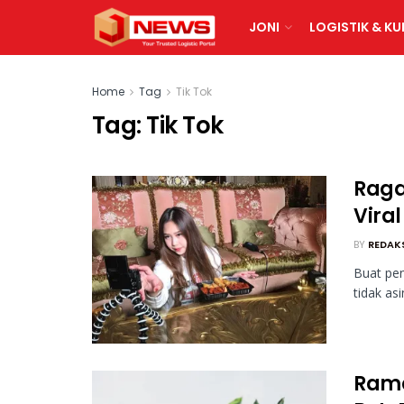
JONI
LOGISTIK & KU
Home
Tag
Tik Tok
Tag:
Tik Tok
Raga
Viral
BY
REDAK
Buat pen
tidak as
Rama