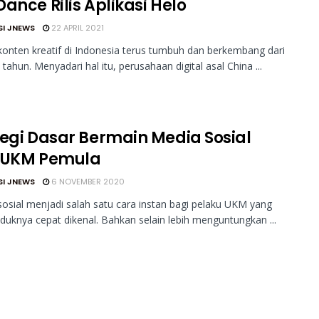
ance Rilis Aplikasi Helo
SI JNEWS
22 APRIL 2021
 konten kreatif di Indonesia terus tumbuh dan berkembang dari
 tahun. Menyadari hal itu, perusahaan digital asal China ...
tegi Dasar Bermain Media Sosial
 UKM Pemula
SI JNEWS
6 NOVEMBER 2020
sial menjadi salah satu cara instan bagi pelaku UKM yang
oduknya cepat dikenal. Bahkan selain lebih menguntungkan ...