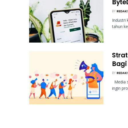
ByteD
BY
REDAK
Industri
tahun ke
Stra
Bagi
BY
REDAK
Media so
ingin pr