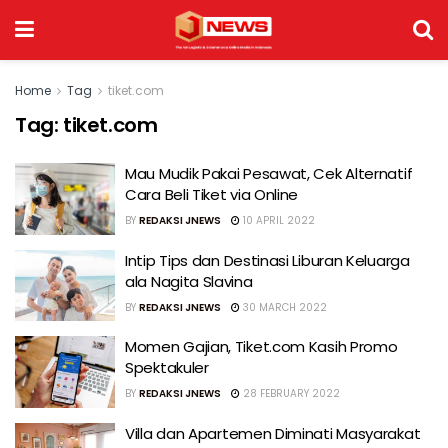
Home
Tag
tiket.com
Tag:
tiket.com
Mau Mudik Pakai Pesawat, Cek Alternatif
Cara Beli Tiket via Online
BY
REDAKSI JNEWS
10 APRIL 2022
Intip Tips dan Destinasi Liburan Keluarga
ala Nagita Slavina
BY
REDAKSI JNEWS
30 MARCH 2022
Momen Gajian, Tiket.com Kasih Promo
Spektakuler
BY
REDAKSI JNEWS
28 FEBRUARY 2022
Villa dan Apartemen Diminati Masyarakat