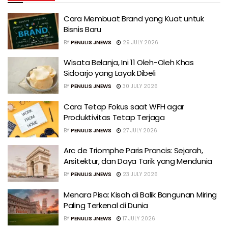
Cara Membuat Brand yang Kuat untuk
Bisnis Baru
BY
PENULIS JNEWS
29 JULY 2026
Wisata Belanja, Ini 11 Oleh-Oleh Khas
Sidoarjo yang Layak Dibeli
BY
PENULIS JNEWS
30 JULY 2026
Cara Tetap Fokus saat WFH agar
Produktivitas Tetap Terjaga
BY
PENULIS JNEWS
27 JULY 2026
Arc de Triomphe Paris Prancis: Sejarah,
Arsitektur, dan Daya Tarik yang Mendunia
BY
PENULIS JNEWS
23 JULY 2026
Menara Pisa: Kisah di Balik Bangunan Miring
Paling Terkenal di Dunia
BY
PENULIS JNEWS
17 JULY 2026