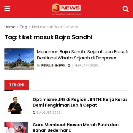
Home
Tag
tiket masuk Bajra Sandhi
Tag:
tiket masuk Bajra Sandhi
Monumen Bajra Sandhi: Sejarah dan Filosofi
Destinasi Wisata Sejarah di Denpasar
BY
PENULIS JNEWS
5 FEBRUARY 2025
TERKINI
Optimisme JNE di Region JBNTN: Kerja Keras
Demi Pengiriman Lebih Cepat
8 AUGUST 2026
Cara Membuat Hiasan Merah Putih dari
Bahan Sederhana