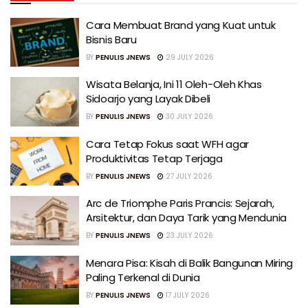
Cara Membuat Brand yang Kuat untuk
Bisnis Baru
BY
PENULIS JNEWS
29 JULY 2026
Wisata Belanja, Ini 11 Oleh-Oleh Khas
Sidoarjo yang Layak Dibeli
BY
PENULIS JNEWS
30 JULY 2026
Cara Tetap Fokus saat WFH agar
Produktivitas Tetap Terjaga
BY
PENULIS JNEWS
27 JULY 2026
Arc de Triomphe Paris Prancis: Sejarah,
Arsitektur, dan Daya Tarik yang Mendunia
BY
PENULIS JNEWS
23 JULY 2026
Menara Pisa: Kisah di Balik Bangunan Miring
Paling Terkenal di Dunia
BY
PENULIS JNEWS
17 JULY 2026