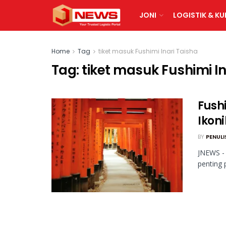
JONI
LOGISTIK & KU
Home
Tag
tiket masuk Fushimi Inari Taisha
Tag:
tiket masuk Fushimi In
Fush
Ikon
BY
PENULI
JNEWS - 
penting 