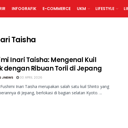
RIR
INFOGRAFIK
E-COMMERCE
UKM
LIFESTYLE
L
ari Taisha
imi Inari Taisha: Mengenal Kuil
ik dengan Ribuan Torii di Jepang
S JNEWS
30 APRIL 2026
Fushimi Inari Taisha merupakan salah satu kuil Shinto yang
perannya di Jepang, berlokasi di bagian selatan Kyoto. ...