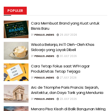
POPULER
Cara Membuat Brand yang Kuat untuk
Bisnis Baru
BY
PENULIS JNEWS
29 JULY 2026
Wisata Belanja, Ini 11 Oleh-Oleh Khas
Sidoarjo yang Layak Dibeli
BY
PENULIS JNEWS
30 JULY 2026
Cara Tetap Fokus saat WFH agar
Produktivitas Tetap Terjaga
BY
PENULIS JNEWS
27 JULY 2026
Arc de Triomphe Paris Prancis: Sejarah,
Arsitektur, dan Daya Tarik yang Mendunia
BY
PENULIS JNEWS
23 JULY 2026
Menara Pisa: Kisah di Balik Bangunan Miring