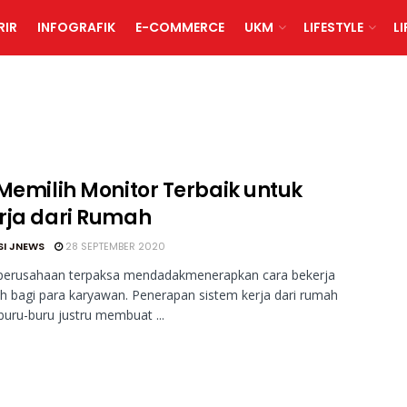
RIR
INFOGRAFIK
E-COMMERCE
UKM
LIFESTYLE
L
 Memilih Monitor Terbaik untuk
rja dari Rumah
SI JNEWS
28 SEPTEMBER 2020
perusahaan terpaksa mendadakmenerapkan cara bekerja
uh bagi para karyawan. Penerapan sistem kerja dari rumah
buru-buru justru membuat ...