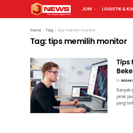
JONI
LOGISTIK & KU
Home
Tag
tips memilih monitor
Tag:
tips memilih monitor
Tips
Beke
BY
REDAK
Banyak 
jarak ja
yang ter