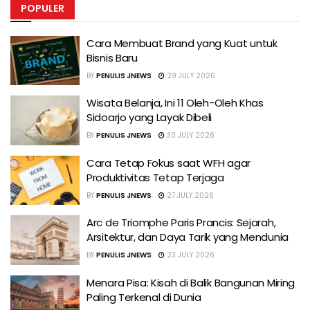
POPULER
Cara Membuat Brand yang Kuat untuk
Bisnis Baru
BY
PENULIS JNEWS
29 JULY 2026
Wisata Belanja, Ini 11 Oleh-Oleh Khas
Sidoarjo yang Layak Dibeli
BY
PENULIS JNEWS
30 JULY 2026
Cara Tetap Fokus saat WFH agar
Produktivitas Tetap Terjaga
BY
PENULIS JNEWS
27 JULY 2026
Arc de Triomphe Paris Prancis: Sejarah,
Arsitektur, dan Daya Tarik yang Mendunia
BY
PENULIS JNEWS
23 JULY 2026
Menara Pisa: Kisah di Balik Bangunan Miring
Paling Terkenal di Dunia