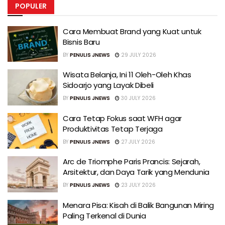
POPULER
Cara Membuat Brand yang Kuat untuk
Bisnis Baru
BY
PENULIS JNEWS
29 JULY 2026
Wisata Belanja, Ini 11 Oleh-Oleh Khas
Sidoarjo yang Layak Dibeli
BY
PENULIS JNEWS
30 JULY 2026
Cara Tetap Fokus saat WFH agar
Produktivitas Tetap Terjaga
BY
PENULIS JNEWS
27 JULY 2026
Arc de Triomphe Paris Prancis: Sejarah,
Arsitektur, dan Daya Tarik yang Mendunia
BY
PENULIS JNEWS
23 JULY 2026
Menara Pisa: Kisah di Balik Bangunan Miring
Paling Terkenal di Dunia