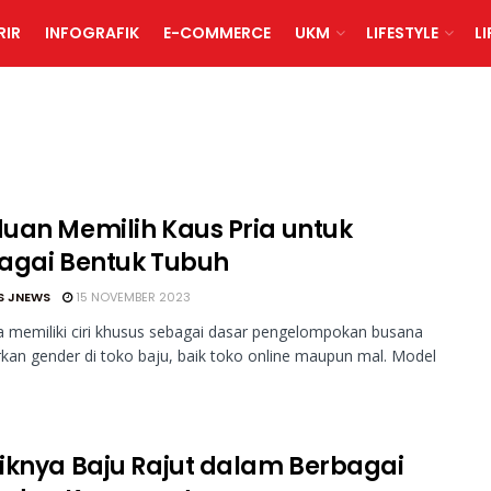
RIR
INFOGRAFIK
E-COMMERCE
UKM
LIFESTYLE
L
uan Memilih Kaus Pria untuk
agai Bentuk Tubuh
S JNEWS
15 NOVEMBER 2023
a memiliki ciri khusus sebagai dasar pengelompokan busana
kan gender di toko baju, baik toko online maupun mal. Model
iknya Baju Rajut dalam Berbagai