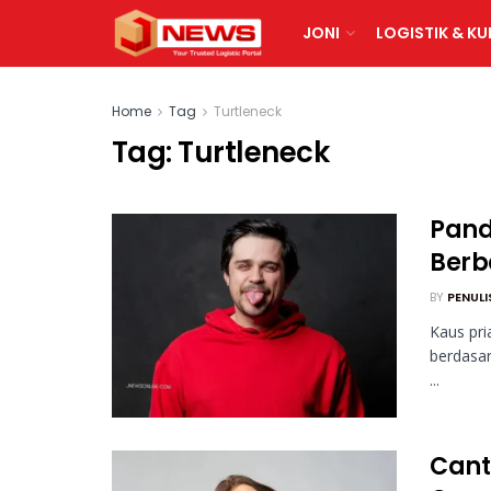
JONI
LOGISTIK & KU
Home
Tag
Turtleneck
Tag:
Turtleneck
Pand
Berb
BY
PENULI
Kaus pri
berdasar
...
Cant