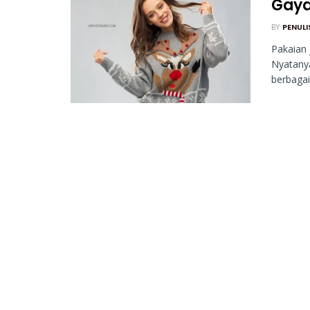
Gaya
BY
PENULI
Pakaian 
Nyatanya
berbagai 