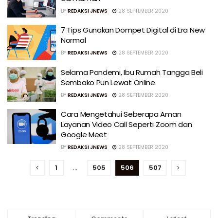
BY
REDAKSI JNEWS
28 SEPTEMBER 2020
7 Tips Gunakan Dompet Digital di Era New
Normal
BY
REDAKSI JNEWS
28 SEPTEMBER 2020
Selama Pandemi, Ibu Rumah Tangga Beli
Sembako Pun Lewat Online
BY
REDAKSI JNEWS
28 SEPTEMBER 2020
Cara Mengetahui Seberapa Aman
Layanan Video Call Seperti Zoom dan
Google Meet
BY
REDAKSI JNEWS
28 SEPTEMBER 2020
1
…
505
506
507