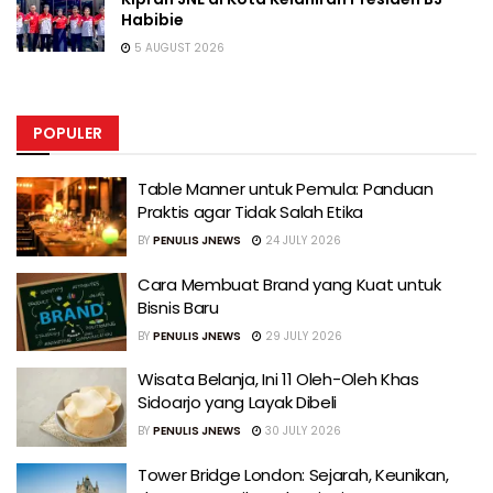
Habibie
5 AUGUST 2026
POPULER
Table Manner untuk Pemula: Panduan
Praktis agar Tidak Salah Etika
BY
PENULIS JNEWS
24 JULY 2026
Cara Membuat Brand yang Kuat untuk
Bisnis Baru
BY
PENULIS JNEWS
29 JULY 2026
Wisata Belanja, Ini 11 Oleh-Oleh Khas
Sidoarjo yang Layak Dibeli
BY
PENULIS JNEWS
30 JULY 2026
Tower Bridge London: Sejarah, Keunikan,