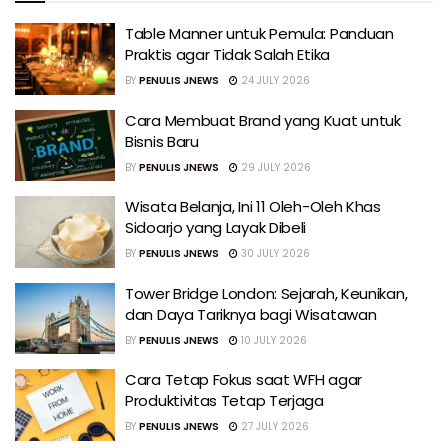
Table Manner untuk Pemula: Panduan
Praktis agar Tidak Salah Etika
BY
PENULIS JNEWS
24 JULY 2026
Cara Membuat Brand yang Kuat untuk
Bisnis Baru
BY
PENULIS JNEWS
29 JULY 2026
Wisata Belanja, Ini 11 Oleh-Oleh Khas
Sidoarjo yang Layak Dibeli
BY
PENULIS JNEWS
30 JULY 2026
Tower Bridge London: Sejarah, Keunikan,
dan Daya Tariknya bagi Wisatawan
BY
PENULIS JNEWS
10 JULY 2026
Cara Tetap Fokus saat WFH agar
Produktivitas Tetap Terjaga
BY
PENULIS JNEWS
27 JULY 2026