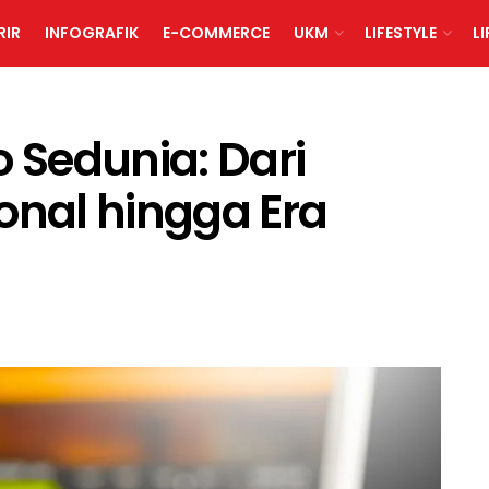
RIR
INFOGRAFIK
E-COMMERCE
UKM
LIFESTYLE
L
o Sedunia: Dari
onal hingga Era