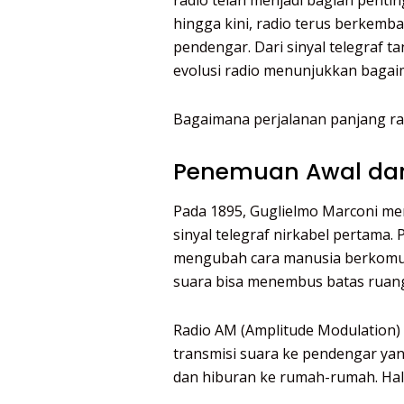
radio telah menjadi bagian pentin
hingga kini, radio terus berkem
pendengar. Dari sinyal telegraf ta
evolusi radio menunjukkan bagaima
Bagaimana perjalanan panjang radi
Penemuan Awal da
Pada 1895, Guglielmo Marconi m
sinyal telegraf nirkabel pertama.
mengubah cara manusia berkomuni
suara bisa menembus batas ruan
Radio AM (Amplitude Modulation
transmisi suara ke pendengar yang
dan hiburan ke rumah-rumah. Hal 