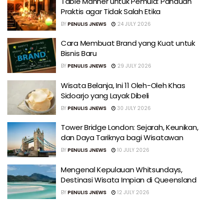
Table Manner untuk Pemula: Panduan
Praktis agar Tidak Salah Etika
BY
PENULIS JNEWS
24 JULY 2026
Cara Membuat Brand yang Kuat untuk
Bisnis Baru
BY
PENULIS JNEWS
29 JULY 2026
Wisata Belanja, Ini 11 Oleh-Oleh Khas
Sidoarjo yang Layak Dibeli
BY
PENULIS JNEWS
30 JULY 2026
Tower Bridge London: Sejarah, Keunikan,
dan Daya Tariknya bagi Wisatawan
BY
PENULIS JNEWS
10 JULY 2026
Mengenal Kepulauan Whitsundays,
Destinasi Wisata Impian di Queensland
BY
PENULIS JNEWS
12 JULY 2026