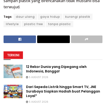
sampah plastik yang direncanakan tidak mustahil bisa
terwujud.
Tags:
daur ulang
gaya hidup
kurangi plastik
lifestyle
plastic free
tanpa plastic
TERKINI
12 Rekor Dunia yang Dipegang oleh
Indonesia, Bangga!
5 AUGUST 2026
Dari Sepeda Listrik hingga Smart TV, JNE
Surabaya Siapkan Hadiah buat Pelanggan
Loyal*
5 AUGUST 2026