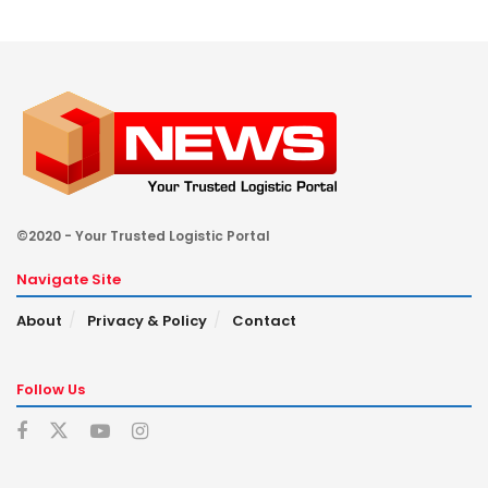
©2020 - Your Trusted Logistic Portal
Navigate Site
About
Privacy & Policy
Contact
Follow Us