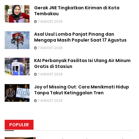
Gerak JNE Tingkatkan Kiriman di Kota
Tembakau
7 AUGUST 2026
Asal Usul Lomba Panjat Pinang dan
Mengapa Masih Populer Saat 17 Agustus
7 AUGUST 2026
KAI Perbanyak Fasilitas Isi Ulang Air Minum
Gratis di Stasiun
7 AUGUST 2026
Joy of Missing Out: Cara Menikmati Hidup
Tanpa Takut Ketinggalan Tren
7 AUGUST 2026
POPULER