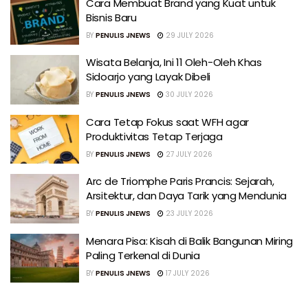
Cara Membuat Brand yang Kuat untuk
Bisnis Baru
BY
PENULIS JNEWS
29 JULY 2026
Wisata Belanja, Ini 11 Oleh-Oleh Khas
Sidoarjo yang Layak Dibeli
BY
PENULIS JNEWS
30 JULY 2026
Cara Tetap Fokus saat WFH agar
Produktivitas Tetap Terjaga
BY
PENULIS JNEWS
27 JULY 2026
Arc de Triomphe Paris Prancis: Sejarah,
Arsitektur, dan Daya Tarik yang Mendunia
BY
PENULIS JNEWS
23 JULY 2026
Menara Pisa: Kisah di Balik Bangunan Miring
Paling Terkenal di Dunia
BY
PENULIS JNEWS
17 JULY 2026