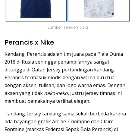
Sumber: Telecomasia
Perancis x Nike
Kandang: Perancis adalah tim juara pada Piala Dunia
2018 di Rusia sehingga penampilannya sangat
ditunggu di Qatar. Jersey pertandingan kandang
Perancis termasuk modis dengan warna biru tua
dengan aksen, tulisan, dan logo warna emas. Dengan
aksen yang tidak
neko-neko
, justru jersey timnas ini
membuat pemakainya terlihat elegan.
Tandang: Jersey tandang sama sekali berbeda karena
ada bayangan grafik Arc de Triomphe dan Claire
Fontaine (markas Federasi Sepak Bola Perancis) di