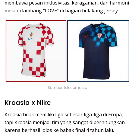
membawa pesan inklusivitas, keragaman, dan harmoni
melalui lambang “LOVE” di bagian belakang jersey.
Sumber: telecomasia
Kroasia x Nike
Kroasia tidak memiliki liga sebesar liga-liga di Eropa,
tapi Kroasia menjadi tim yang sangat diperhitungkan
karena berhasil lolos ke babak final 4 tahun lalu.