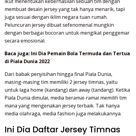
ikut menentukan keberhasilan sebuah tim dengan
membuat desain jersey yang tak hanya menarik, tapi
juga sesuai dengan iklim negara tuan rumah.
Peluncuran jersey dibuat sefenomenal mungkin
dengan berbagai bocoran untuk mengikat penggemar
secara emosional.
Baca juga:
Ini Dia Pemain Bola Termuda dan Tertua
di Piala Dunia 2022
Dari babak penyisihan hingga final Piala Dunia,
masing-masing tim memiliki 2 jersey timnas, yaitu
untuk laga home (kandang) dan away (tandang). Ketika
Piala Dunia dimulai, media beramai-ramai memilih tim
mana yang mengenakan jersey terbaik. Tak hanya
media olahraga, media fashion juga melakukannya.
Ini Dia Daftar Jersey Timnas