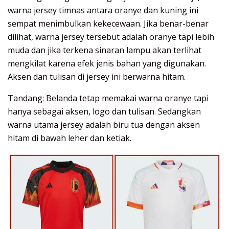
warna jersey timnas antara oranye dan kuning ini
sempat menimbulkan kekecewaan. Jika benar-benar
dilihat, warna jersey tersebut adalah oranye tapi lebih
muda dan jika terkena sinaran lampu akan terlihat
mengkilat karena efek jenis bahan yang digunakan.
Aksen dan tulisan di jersey ini berwarna hitam.
Tandang: Belanda tetap memakai warna oranye tapi
hanya sebagai aksen, logo dan tulisan. Sedangkan
warna utama jersey adalah biru tua dengan aksen
hitam di bawah leher dan ketiak.