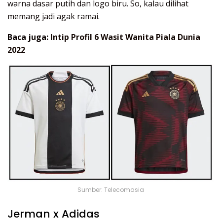
warna dasar putih dan logo biru. So, kalau dilihat
memang jadi agak ramai.
Baca juga:
Intip Profil 6 Wasit Wanita Piala Dunia
2022
Sumber: Telecomasia
Jerman x Adidas