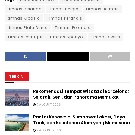
timnas Belanda
timnas Belgia
Timnas Jerman
timnas Kroasia
Timnas Perancis
timnas Piala Dunia
Timnas Polandia
Timnas Portugal
Timnas Spanyol
Timnas Swiss
TERKINI
Rekomendasi Tempat Wisata di Barcelona:
Sejarah, Seni, dan Panorama Memukau
7 AUGUST 2026
Pantai Kenawa di Sumbawa: Lokasi, Daya
Tarik, dan Keindahan Alam yang Memesona
7 AUGUST 2026