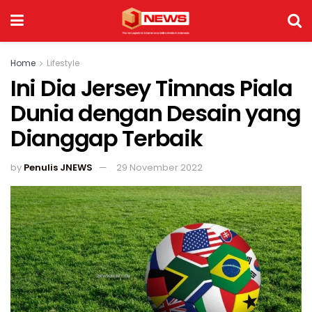
Home
Lifestyle
Ini Dia Jersey Timnas Piala
Dunia dengan Desain yang
Dianggap Terbaik
by
Penulis JNEWS
29 November 2022