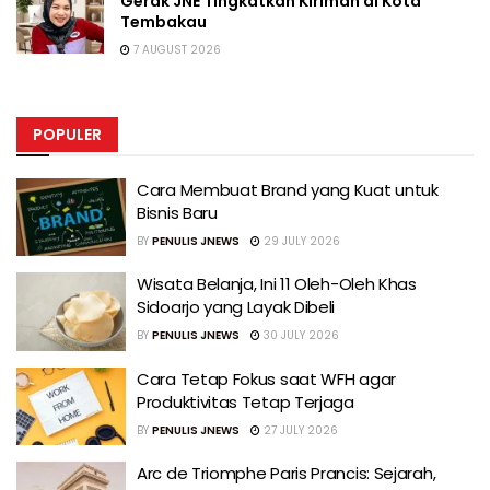
Gerak JNE Tingkatkan Kiriman di Kota
Tembakau
7 AUGUST 2026
POPULER
Cara Membuat Brand yang Kuat untuk
Bisnis Baru
BY
PENULIS JNEWS
29 JULY 2026
Wisata Belanja, Ini 11 Oleh-Oleh Khas
Sidoarjo yang Layak Dibeli
BY
PENULIS JNEWS
30 JULY 2026
Cara Tetap Fokus saat WFH agar
Produktivitas Tetap Terjaga
BY
PENULIS JNEWS
27 JULY 2026
Arc de Triomphe Paris Prancis: Sejarah,