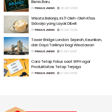
Bisnis Baru
BY
PENULIS JNEWS
29 JULY 2026
Wisata Belanja, Ini 11 Oleh-Oleh Khas
Sidoarjo yang Layak Dibeli
BY
PENULIS JNEWS
30 JULY 2026
Tower Bridge London: Sejarah, Keunikan,
dan Daya Tariknya bagi Wisatawan
BY
PENULIS JNEWS
10 JULY 2026
Cara Tetap Fokus saat WFH agar
Produktivitas Tetap Terjaga
BY
PENULIS JNEWS
27 JULY 2026