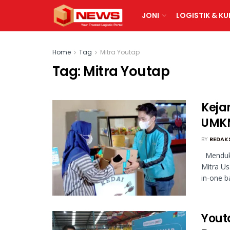
JONI
LOGISTIK & KU
Home
Tag
Mitra Youtap
Tag:
Mitra Youtap
Keja
UMKM
BY
REDAK
Menduku
Mitra Us
in-one ba
Yout