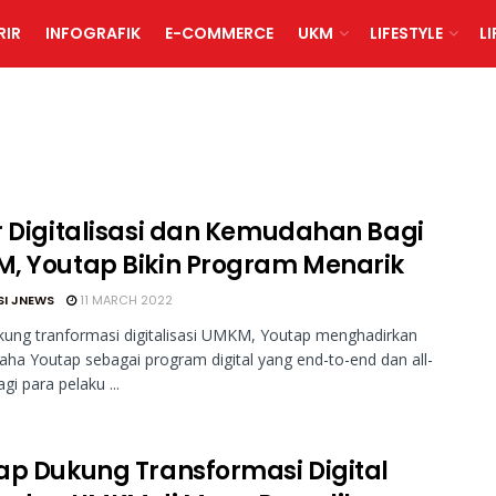
RIR
INFOGRAFIK
E-COMMERCE
UKM
LIFESTYLE
L
r Digitalisasi dan Kemudahan Bagi
, Youtap Bikin Program Menarik
SI JNEWS
11 MARCH 2022
ng tranformasi digitalisasi UMKM, Youtap menghadirkan
aha Youtap sebagai program digital yang end-to-end dan all-
gi para pelaku ...
ap Dukung Transformasi Digital